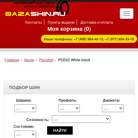
Откр
нави
Контакты
Пункты выдачи
Доставка и оплата
Моя корзина (
0
)
Наши телефоны: +7 (499) 964-49-13; +7 (977) 856-33-18
Главная
»
Диски
»
Peugeot
»
PG532 White black
ПОДБОР ШИН
Ширина:
Профиль:
Диаметр:
Сезонность:
Состояние:
НАЙТИ