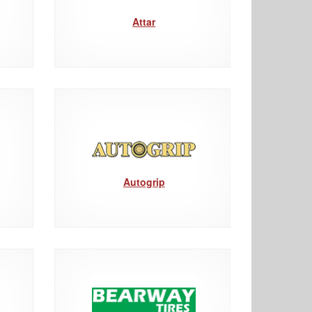
Attar
Autogrip