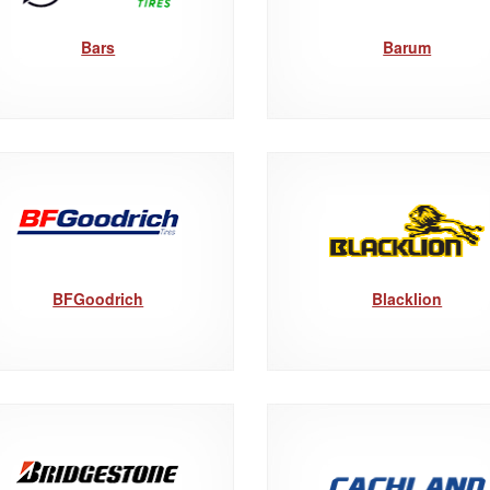
Bars
Barum
BFGoodrich
Blacklion