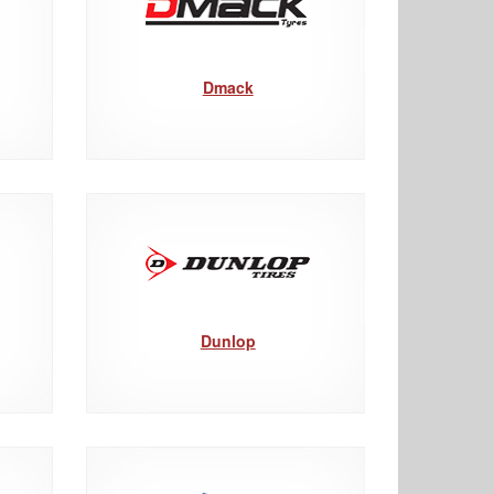
Dmack
Dunlop