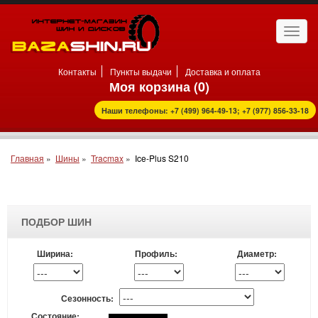
Откр
нави
Контакты
Пункты выдачи
Доставка и оплата
Моя корзина (
0
)
Наши телефоны: +7 (499) 964-49-13; +7 (977) 856-33-18
Главная
»
Шины
»
Tracmax
»
Ice-Plus S210
ПОДБОР ШИН
Ширина:
Профиль:
Диаметр:
Сезонность:
Состояние: