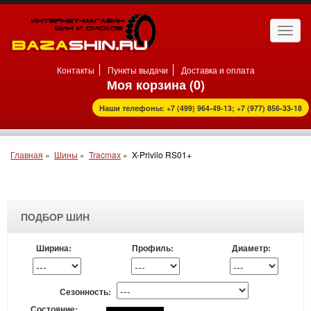
Откр
нави
Контакты
Пункты выдачи
Доставка и оплата
Моя корзина (
0
)
Наши телефоны: +7 (499) 964-49-13; +7 (977) 856-33-18
Главная
»
Шины
»
Tracmax
»
X-Privilo RS01+
ПОДБОР ШИН
Ширина:
Профиль:
Диаметр:
Сезонность:
Состояние: