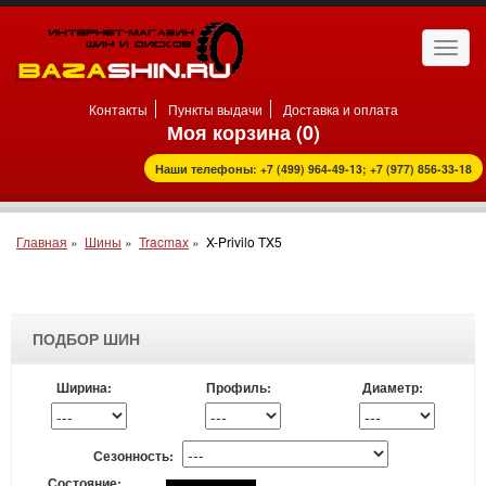
Откр
нави
Контакты
Пункты выдачи
Доставка и оплата
Моя корзина (
0
)
Наши телефоны: +7 (499) 964-49-13; +7 (977) 856-33-18
Главная
»
Шины
»
Tracmax
»
X-Privilo TX5
ПОДБОР ШИН
Ширина:
Профиль:
Диаметр:
Сезонность:
Состояние: